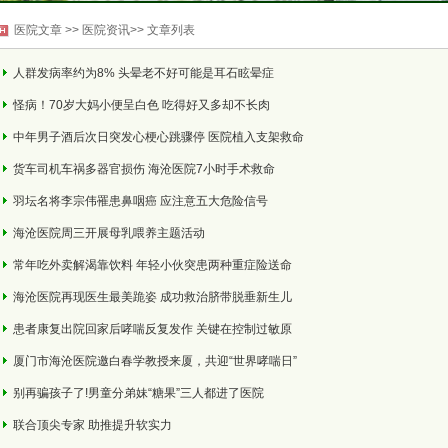
医院文章 >> 医院资讯>> 文章列表
人群发病率约为8% 头晕老不好可能是耳石眩晕症
怪病！70岁大妈小便呈白色 吃得好又多却不长肉
中年男子酒后次日突发心梗心跳骤停 医院植入支架救命
货车司机车祸多器官损伤 海沧医院7小时手术救命
羽坛名将李宗伟罹患鼻咽癌 应注意五大危险信号
海沧医院周三开展母乳喂养主题活动
常年吃外卖解渴靠饮料 年轻小伙突患两种重症险送命
海沧医院再现医生最美跪姿 成功救治脐带脱垂新生儿
患者康复出院回家后哮喘反复发作 关键在控制过敏原
厦门市海沧医院邀白春学教授来厦，共迎“世界哮喘日”
别再骗孩子了!男童分弟妹“糖果”三人都进了医院
联合顶尖专家 助推提升软实力