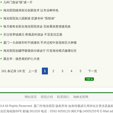
儿科门急诊“咳”成一片
海沧医院瞄准前沿创新技术 以专业树特色
海沧医院加入国家级 肛肠专科 “医联体”
每月都有名医在海沧医院坐诊 百姓看病更便捷高效
关注世界镇痛日 疼痛及时就诊 不宜盲目忍着
厦门一大叔骑车时不慎撞伤 手术过程中发现有巨大肿瘤
海沧医院创建呼吸慢病分级诊疗 打造海沧模式健康社区
聂志华：做患者的护心大使
1
161 条记录 1/9 页
上一页
2
3
4
5
下一页
网站首页
医院介绍
联系我们
海峡名医网
12-2014 All Rights Reserved. 厦门市海沧医院 版权所有 如有转载或引用本站文
裕路89号 邮编:361026 电话：0592-6058120 闽ICP备14005255号 E-Mail:adm